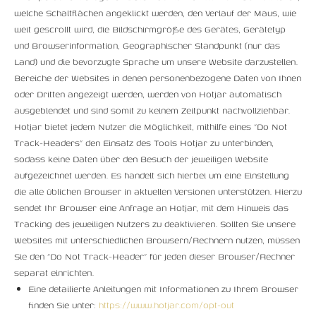
welche Schaltflächen angeklickt werden, den Verlauf der Maus, wie
weit gescrollt wird, die Bildschirmgröße des Gerätes, Gerätetyp
und Browserinformation, Geographischer Standpunkt (nur das
Land) und die bevorzugte Sprache um unsere Website darzustellen.
Bereiche der Websites in denen personenbezogene Daten von Ihnen
oder Dritten angezeigt werden, werden von Hotjar automatisch
ausgeblendet und sind somit zu keinem Zeitpunkt nachvollziehbar.
Hotjar bietet jedem Nutzer die Möglichkeit, mithilfe eines “Do Not
Track-Headers” den Einsatz des Tools Hotjar zu unterbinden,
sodass keine Daten über den Besuch der jeweiligen Website
aufgezeichnet werden. Es handelt sich hierbei um eine Einstellung
die alle üblichen Browser in aktuellen Versionen unterstützen. Hierzu
sendet Ihr Browser eine Anfrage an Hotjar, mit dem Hinweis das
Tracking des jeweiligen Nutzers zu deaktivieren. Sollten Sie unsere
Websites mit unterschiedlichen Browsern/Rechnern nutzen, müssen
Sie den “Do Not Track-Header” für jeden dieser Browser/Rechner
separat einrichten.
Eine detailierte Anleitungen mit Informationen zu Ihrem Browser
finden Sie unter:
https://www.hotjar.com/opt-out