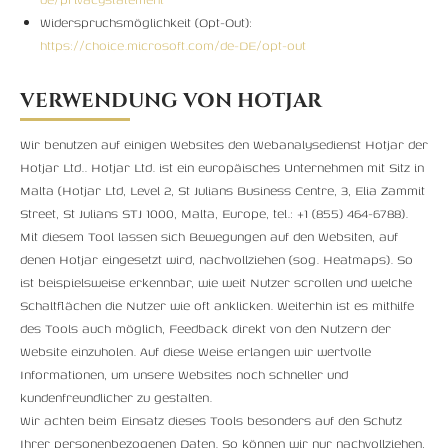
Widerspruchsmöglichkeit (Opt-Out):
https://choice.microsoft.com/de-DE/opt-out
VERWENDUNG VON HOTJAR
Wir benutzen auf einigen Websites den Webanalysedienst Hotjar der
Hotjar Ltd.. Hotjar Ltd. ist ein europäisches Unternehmen mit Sitz in
Malta (Hotjar Ltd, Level 2, St Julians Business Centre, 3, Elia Zammit
Street, St Julians STJ 1000, Malta, Europe, tel.: +1 (855) 464-6788).
Mit diesem Tool lassen sich Bewegungen auf den Websiten, auf
denen Hotjar eingesetzt wird, nachvollziehen (sog. Heatmaps). So
ist beispielsweise erkennbar, wie weit Nutzer scrollen und welche
Schaltflächen die Nutzer wie oft anklicken. Weiterhin ist es mithilfe
des Tools auch möglich, Feedback direkt von den Nutzern der
Website einzuholen. Auf diese Weise erlangen wir wertvolle
Informationen, um unsere Websites noch schneller und
kundenfreundlicher zu gestalten.
Wir achten beim Einsatz dieses Tools besonders auf den Schutz
Ihrer personenbezogenen Daten. So können wir nur nachvollziehen,